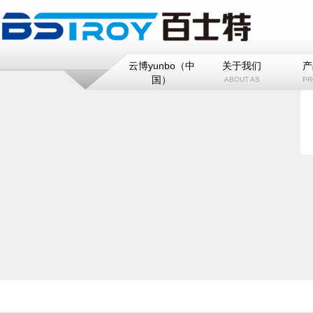
云博yunbo（中
关于我们
产
国）
ABOUT AS
PR
HOME