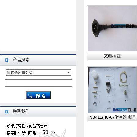
充电插座
产品搜索
联系我们
NB411(40-6)化油器修理
包17件
【