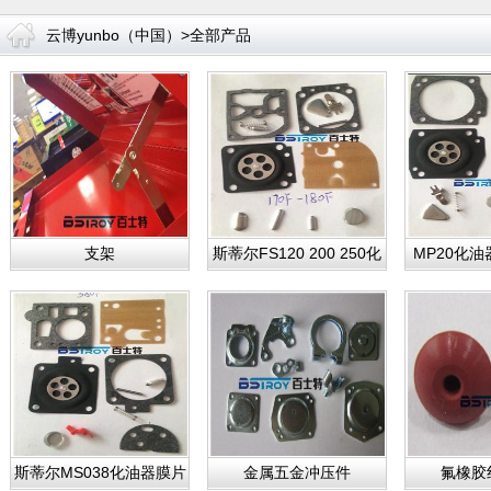
云博yunbo（中国）
>全部产品
支架
斯蒂尔FS120 200 250化
MP20化
油器膜片修.
修
斯蒂尔MS038化油器膜片
金属五金冲压件
氟橡胶