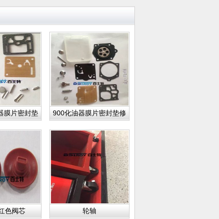
油器膜片密封垫
900化油器膜片密封垫修
理包
理包
红色阀芯
轮轴