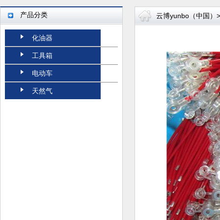
产品分类
云博yunbo（中国）
化油器
工具箱
电动车
天然气