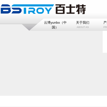
云博yunbo（中
关于我们
产
国）
ABOUT AS
PR
HOME