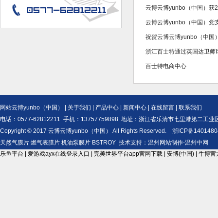
云博云博yunbo（中国）获2
云博云博yunbo（中国）党
祝贺云博云博yunbo（中国
浙江百士特通过英国达卫师IS
百士特电商中心
网站云博yunbo（中国）
|
关于我们
|
产品中心
|
新闻中心
|
在线留言
|
联系我们
电话：0577-62812211 手机：13757759898 地址：浙江省乐清市七里港第二工业
Copyright
©
2017 云博云博yunbo（中国） All Rights Reserved.
浙ICP备1401480
天然气膜片
燃气表膜片
机油泵膜片
BSTROY
技术支持：
温州网站制作
-温州中网
乐鱼平台
|
爱游戏ayx在线登录入口
|
完美世界平台app官网下载
|
安博(中国)
|
牛博官